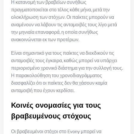
Η κατανομή των βραβείων συνήθως
πραγματοποιείται στο τέλος κάθε μήνα, μετά την
ολοκλήρωση των στόχων. Οι παίκτες μπορούν να
αναμένουν να λάβουν τις ανταμοιβές τους λίγο μετά
την μηνιαία επαναφορά, η οποία συνήθως
ανακοινώνεται εκ των προτέρων.
Είναι σημαντικό για τους παίκτες να διεκδικούν τις
ανταμοιβές τους έγκαιρα, καθώς μπορεί να υπάρχει
περιορισμένο χρονικό διάστημα για την συλλογή τους.
Η παρακολούθηση του χρονοδιαγράμματος
διασφαλίζει ότι οι παίκτες δεν θα χάσουν καμία
ανταμοιβή που έχουν κερδίσει.
Κοινές ονομασίες για τους
βραβευμένους στόχους
Οι βραβευμένοι στόχοι στο Evony μπορεί να