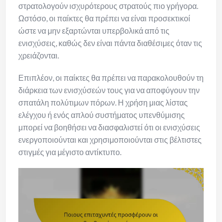
στρατολογούν ισχυρότερους στρατούς πιο γρήγορα.
Ωστόσο, οι παίκτες θα πρέπει να είναι προσεκτικοί
ώστε να μην εξαρτώνται υπερβολικά από τις
ενισχύσεις, καθώς δεν είναι πάντα διαθέσιμες όταν τις
χρειάζονται.
Επιπλέον, οι παίκτες θα πρέπει να παρακολουθούν τη
διάρκεια των ενισχύσεών τους για να αποφύγουν την
σπατάλη πολύτιμων πόρων. Η χρήση μιας λίστας
ελέγχου ή ενός απλού συστήματος υπενθύμισης
μπορεί να βοηθήσει να διασφαλιστεί ότι οι ενισχύσεις
ενεργοποιούνται και χρησιμοποιούνται στις βέλτιστες
στιγμές για μέγιστο αντίκτυπο.