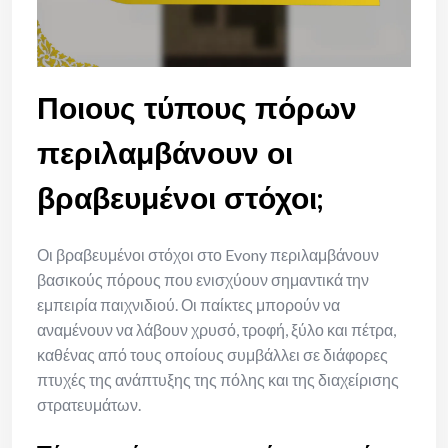
Ποιους τύπους πόρων
περιλαμβάνουν οι
βραβευμένοι στόχοι;
Οι βραβευμένοι στόχοι στο Evony περιλαμβάνουν
βασικούς πόρους που ενισχύουν σημαντικά την
εμπειρία παιχνιδιού. Οι παίκτες μπορούν να
αναμένουν να λάβουν χρυσό, τροφή, ξύλο και πέτρα,
καθένας από τους οποίους συμβάλλει σε διάφορες
πτυχές της ανάπτυξης της πόλης και της διαχείρισης
στρατευμάτων.