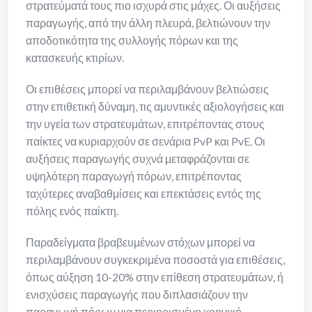
στρατεύματά τους πιο ισχυρά στις μάχες. Οι αυξήσεις
παραγωγής, από την άλλη πλευρά, βελτιώνουν την
αποδοτικότητα της συλλογής πόρων και της
κατασκευής κτιρίων.
Οι επιθέσεις μπορεί να περιλαμβάνουν βελτιώσεις
στην επιθετική δύναμη, τις αμυντικές αξιολογήσεις και
την υγεία των στρατευμάτων, επιτρέποντας στους
παίκτες να κυριαρχούν σε σενάρια PvP και PvE. Οι
αυξήσεις παραγωγής συχνά μεταφράζονται σε
υψηλότερη παραγωγή πόρων, επιτρέποντας
ταχύτερες αναβαθμίσεις και επεκτάσεις εντός της
πόλης ενός παίκτη.
Παραδείγματα βραβευμένων στόχων μπορεί να
περιλαμβάνουν συγκεκριμένα ποσοστά για επιθέσεις,
όπως αύξηση 10-20% στην επίθεση στρατευμάτων, ή
ενισχύσεις παραγωγής που διπλασιάζουν την
παραγωγή πόρων για περιορισμένο χρονικό