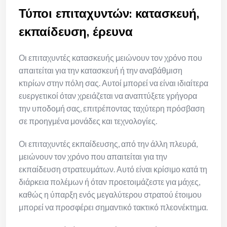
Τύποι επιταχυντών: κατασκευή,
εκπαίδευση, έρευνα
Οι επιταχυντές κατασκευής μειώνουν τον χρόνο που
απαιτείται για την κατασκευή ή την αναβάθμιση
κτιρίων στην πόλη σας. Αυτοί μπορεί να είναι ιδιαίτερα
ευεργετικοί όταν χρειάζεται να αναπτύξετε γρήγορα
την υποδομή σας, επιτρέποντας ταχύτερη πρόσβαση
σε προηγμένα μονάδες και τεχνολογίες.
Οι επιταχυντές εκπαίδευσης, από την άλλη πλευρά,
μειώνουν τον χρόνο που απαιτείται για την
εκπαίδευση στρατευμάτων. Αυτό είναι κρίσιμο κατά τη
διάρκεια πολέμων ή όταν προετοιμάζεστε για μάχες,
καθώς η ύπαρξη ενός μεγαλύτερου στρατού έτοιμου
μπορεί να προσφέρει σημαντικό τακτικό πλεονέκτημα.