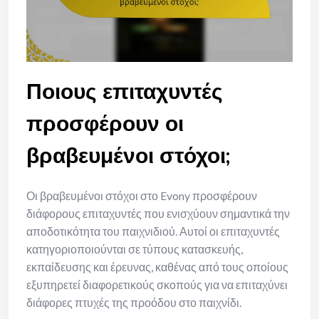
Ποιους επιταχυντές
προσφέρουν οι
βραβευμένοι στόχοι;
Οι βραβευμένοι στόχοι στο Evony προσφέρουν
διάφορους επιταχυντές που ενισχύουν σημαντικά την
αποδοτικότητα του παιχνιδιού. Αυτοί οι επιταχυντές
κατηγοριοποιούνται σε τύπους κατασκευής,
εκπαίδευσης και έρευνας, καθένας από τους οποίους
εξυπηρετεί διαφορετικούς σκοπούς για να επιταχύνει
διάφορες πτυχές της προόδου στο παιχνίδι.