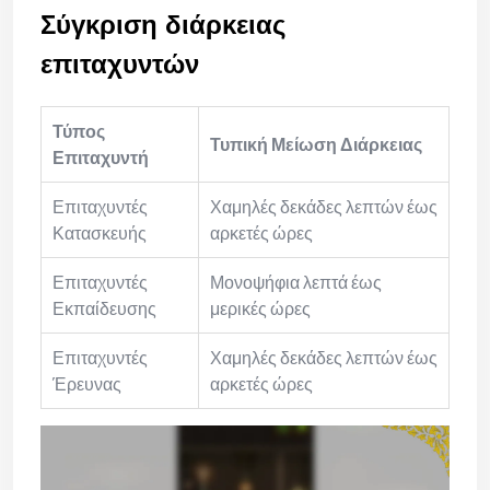
Σύγκριση διάρκειας
επιταχυντών
Τύπος
Τυπική Μείωση Διάρκειας
Επιταχυντή
Επιταχυντές
Χαμηλές δεκάδες λεπτών έως
Κατασκευής
αρκετές ώρες
Επιταχυντές
Μονοψήφια λεπτά έως
Εκπαίδευσης
μερικές ώρες
Επιταχυντές
Χαμηλές δεκάδες λεπτών έως
Έρευνας
αρκετές ώρες