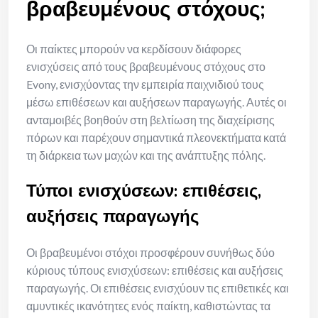
βραβευμένους στόχους;
Οι παίκτες μπορούν να κερδίσουν διάφορες
ενισχύσεις από τους βραβευμένους στόχους στο
Evony, ενισχύοντας την εμπειρία παιχνιδιού τους
μέσω επιθέσεων και αυξήσεων παραγωγής. Αυτές οι
ανταμοιβές βοηθούν στη βελτίωση της διαχείρισης
πόρων και παρέχουν σημαντικά πλεονεκτήματα κατά
τη διάρκεια των μαχών και της ανάπτυξης πόλης.
Τύποι ενισχύσεων: επιθέσεις,
αυξήσεις παραγωγής
Οι βραβευμένοι στόχοι προσφέρουν συνήθως δύο
κύριους τύπους ενισχύσεων: επιθέσεις και αυξήσεις
παραγωγής. Οι επιθέσεις ενισχύουν τις επιθετικές και
αμυντικές ικανότητες ενός παίκτη, καθιστώντας τα