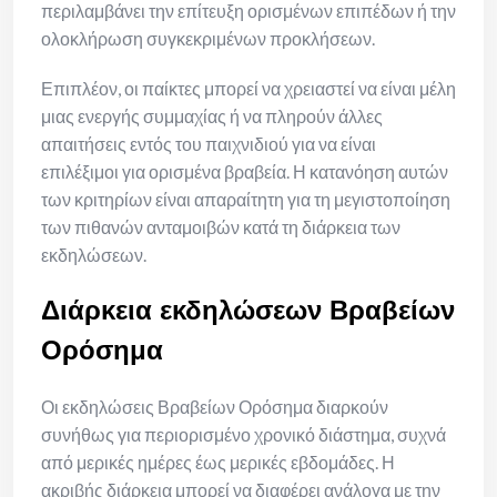
περιλαμβάνει την επίτευξη ορισμένων επιπέδων ή την
ολοκλήρωση συγκεκριμένων προκλήσεων.
Επιπλέον, οι παίκτες μπορεί να χρειαστεί να είναι μέλη
μιας ενεργής συμμαχίας ή να πληρούν άλλες
απαιτήσεις εντός του παιχνιδιού για να είναι
επιλέξιμοι για ορισμένα βραβεία. Η κατανόηση αυτών
των κριτηρίων είναι απαραίτητη για τη μεγιστοποίηση
των πιθανών ανταμοιβών κατά τη διάρκεια των
εκδηλώσεων.
Διάρκεια εκδηλώσεων Βραβείων
Ορόσημα
Οι εκδηλώσεις Βραβείων Ορόσημα διαρκούν
συνήθως για περιορισμένο χρονικό διάστημα, συχνά
από μερικές ημέρες έως μερικές εβδομάδες. Η
ακριβής διάρκεια μπορεί να διαφέρει ανάλογα με την