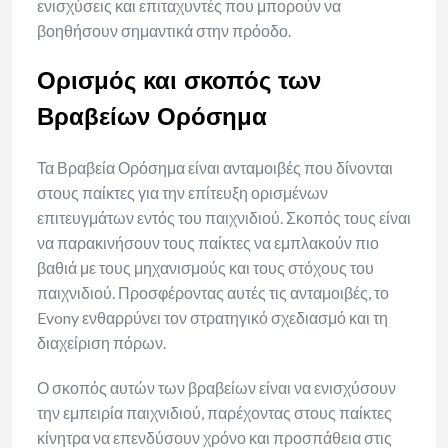
ενισχύσεις και επιταχυντές που μπορούν να
βοηθήσουν σημαντικά στην πρόοδο.
Ορισμός και σκοπός των
Βραβείων Ορόσημα
Τα Βραβεία Ορόσημα είναι ανταμοιβές που δίνονται
στους παίκτες για την επίτευξη ορισμένων
επιτευγμάτων εντός του παιχνιδιού. Σκοπός τους είναι
να παρακινήσουν τους παίκτες να εμπλακούν πιο
βαθιά με τους μηχανισμούς και τους στόχους του
παιχνιδιού. Προσφέροντας αυτές τις ανταμοιβές, το
Evony ενθαρρύνει τον στρατηγικό σχεδιασμό και τη
διαχείριση πόρων.
Ο σκοπός αυτών των βραβείων είναι να ενισχύσουν
την εμπειρία παιχνιδιού, παρέχοντας στους παίκτες
κίνητρα να επενδύσουν χρόνο και προσπάθεια στις