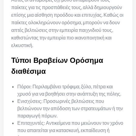
παίκτες για τις προσπάθειές τους, αλλά δημιουργούν
επίσης μια αίσθηση προόδου και επιτυχίας. Καθώς οι
παίκτες ολοκληρώνουν ορόσημα, μπορούν να δουν
απτές βελτιώσεις στην εμπειρία παιχνιδιού τους,
καθιστώντας την εμπειρία πιο ικανοποιητική και
ελκυστική.
Τύποι Βραβείων Ορόσημα
διαθέσιμα
Πόροι: Περιλαμβάνει τρόφιμα, ξύλο, πέτρα και
χρυσό για να βοηθήσει στην ανάπτυξη της πόλης.
Ενισχύσεις: Προσωρινές βελτιώσεις που
βελτιώνουν την απόδοση των στρατευμάτων ή την
παραγωγή πόρων.
Επιταχυντές: Αντικείμενα που μειώνουν τον χρόνο
που απαιτείται για κατασκευή, εκπαίδευση ή