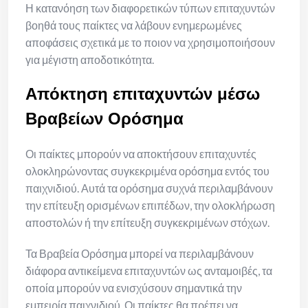
Η κατανόηση των διαφορετικών τύπων επιταχυντών
βοηθά τους παίκτες να λάβουν ενημερωμένες
αποφάσεις σχετικά με το ποιον να χρησιμοποιήσουν
για μέγιστη αποδοτικότητα.
Απόκτηση επιταχυντών μέσω
Βραβείων Ορόσημα
Οι παίκτες μπορούν να αποκτήσουν επιταχυντές
ολοκληρώνοντας συγκεκριμένα ορόσημα εντός του
παιχνιδιού. Αυτά τα ορόσημα συχνά περιλαμβάνουν
την επίτευξη ορισμένων επιπέδων, την ολοκλήρωση
αποστολών ή την επίτευξη συγκεκριμένων στόχων.
Τα Βραβεία Ορόσημα μπορεί να περιλαμβάνουν
διάφορα αντικείμενα επιταχυντών ως ανταμοιβές, τα
οποία μπορούν να ενισχύσουν σημαντικά την
εμπειρία παιχνιδιού. Οι παίκτες θα πρέπει να