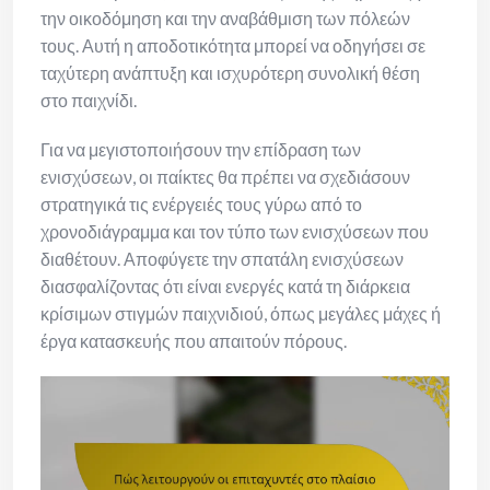
την οικοδόμηση και την αναβάθμιση των πόλεών
τους. Αυτή η αποδοτικότητα μπορεί να οδηγήσει σε
ταχύτερη ανάπτυξη και ισχυρότερη συνολική θέση
στο παιχνίδι.
Για να μεγιστοποιήσουν την επίδραση των
ενισχύσεων, οι παίκτες θα πρέπει να σχεδιάσουν
στρατηγικά τις ενέργειές τους γύρω από το
χρονοδιάγραμμα και τον τύπο των ενισχύσεων που
διαθέτουν. Αποφύγετε την σπατάλη ενισχύσεων
διασφαλίζοντας ότι είναι ενεργές κατά τη διάρκεια
κρίσιμων στιγμών παιχνιδιού, όπως μεγάλες μάχες ή
έργα κατασκευής που απαιτούν πόρους.