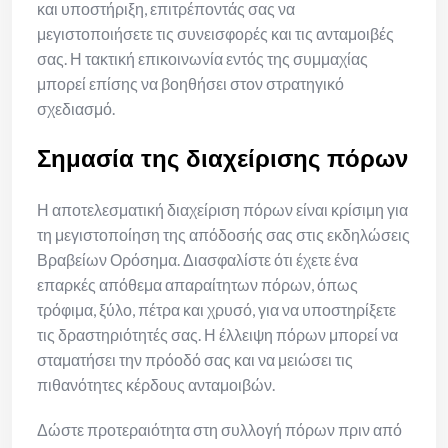
και υποστήριξη, επιτρέποντάς σας να
μεγιστοποιήσετε τις συνεισφορές και τις ανταμοιβές
σας. Η τακτική επικοινωνία εντός της συμμαχίας
μπορεί επίσης να βοηθήσει στον στρατηγικό
σχεδιασμό.
Σημασία της διαχείρισης πόρων
Η αποτελεσματική διαχείριση πόρων είναι κρίσιμη για
τη μεγιστοποίηση της απόδοσής σας στις εκδηλώσεις
Βραβείων Ορόσημα. Διασφαλίστε ότι έχετε ένα
επαρκές απόθεμα απαραίτητων πόρων, όπως
τρόφιμα, ξύλο, πέτρα και χρυσό, για να υποστηρίξετε
τις δραστηριότητές σας. Η έλλειψη πόρων μπορεί να
σταματήσει την πρόοδό σας και να μειώσει τις
πιθανότητες κέρδους ανταμοιβών.
Δώστε προτεραιότητα στη συλλογή πόρων πριν από