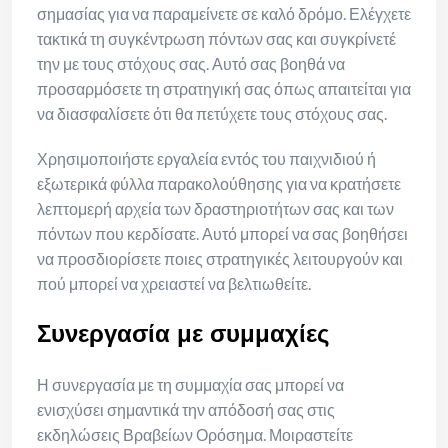
σημασίας για να παραμείνετε σε καλό δρόμο. Ελέγχετε
τακτικά τη συγκέντρωση πόντων σας και συγκρίνετέ
την με τους στόχους σας. Αυτό σας βοηθά να
προσαρμόσετε τη στρατηγική σας όπως απαιτείται για
να διασφαλίσετε ότι θα πετύχετε τους στόχους σας.
Χρησιμοποιήστε εργαλεία εντός του παιχνιδιού ή
εξωτερικά φύλλα παρακολούθησης για να κρατήσετε
λεπτομερή αρχεία των δραστηριοτήτων σας και των
πόντων που κερδίσατε. Αυτό μπορεί να σας βοηθήσει
να προσδιορίσετε ποιες στρατηγικές λειτουργούν και
πού μπορεί να χρειαστεί να βελτιωθείτε.
Συνεργασία με συμμαχίες
Η συνεργασία με τη συμμαχία σας μπορεί να
ενισχύσει σημαντικά την απόδοσή σας στις
εκδηλώσεις Βραβείων Ορόσημα. Μοιραστείτε