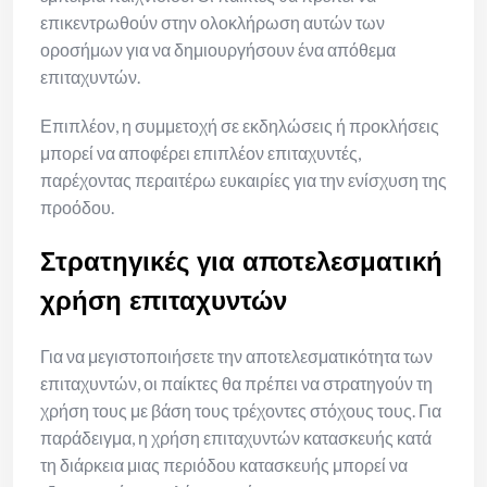
επικεντρωθούν στην ολοκλήρωση αυτών των
οροσήμων για να δημιουργήσουν ένα απόθεμα
επιταχυντών.
Επιπλέον, η συμμετοχή σε εκδηλώσεις ή προκλήσεις
μπορεί να αποφέρει επιπλέον επιταχυντές,
παρέχοντας περαιτέρω ευκαιρίες για την ενίσχυση της
προόδου.
Στρατηγικές για αποτελεσματική
χρήση επιταχυντών
Για να μεγιστοποιήσετε την αποτελεσματικότητα των
επιταχυντών, οι παίκτες θα πρέπει να στρατηγούν τη
χρήση τους με βάση τους τρέχοντες στόχους τους. Για
παράδειγμα, η χρήση επιταχυντών κατασκευής κατά
τη διάρκεια μιας περιόδου κατασκευής μπορεί να