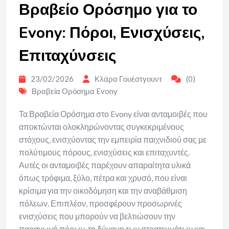
Βραβείο Ορόσημο για το
Evony: Πόροι, Ενισχύσεις,
Επιταχύνσεις
23/02/2026
Κλάρα Γουέστγουντ
(0)
Βραβεία Ορόσημα Evony
Τα Βραβεία Ορόσημα στο Evony είναι ανταμοιβές που
αποκτώνται ολοκληρώνοντας συγκεκριμένους
στόχους, ενισχύοντας την εμπειρία παιχνιδιού σας με
πολύτιμους πόρους, ενισχύσεις και επιταχυντές.
Αυτές οι ανταμοιβές παρέχουν απαραίτητα υλικά
όπως τρόφιμα, ξύλο, πέτρα και χρυσό, που είναι
κρίσιμα για την οικοδόμηση και την αναβάθμιση
πόλεων. Επιπλέον, προσφέρουν προσωρινές
ενισχύσεις που μπορούν να βελτιώσουν την
παραγωγή πόρων, τη δύναμη των στρατευμάτων και