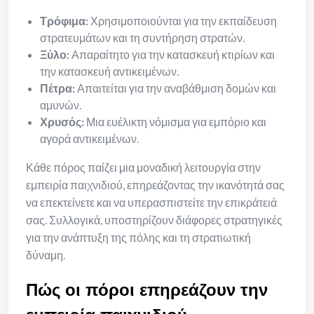
Τρόφιμα:
Χρησιμοποιούνται για την εκπαίδευση
στρατευμάτων και τη συντήρηση στρατών.
Ξύλο:
Απαραίτητο για την κατασκευή κτιρίων και
την κατασκευή αντικειμένων.
Πέτρα:
Απαιτείται για την αναβάθμιση δομών και
αμυνών.
Χρυσός:
Μια ευέλικτη νόμισμα για εμπόριο και
αγορά αντικειμένων.
Κάθε πόρος παίζει μια μοναδική λειτουργία στην
εμπειρία παιχνιδιού, επηρεάζοντας την ικανότητά σας
να επεκτείνετε και να υπερασπιστείτε την επικράτειά
σας. Συλλογικά, υποστηρίζουν διάφορες στρατηγικές
για την ανάπτυξη της πόλης και τη στρατιωτική
δύναμη.
Πώς οι πόροι επηρεάζουν την