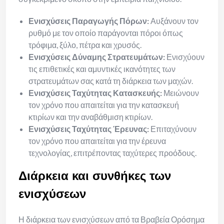
Ενισχύσεις Παραγωγής Πόρων:
Αυξάνουν τον
ρυθμό με τον οποίο παράγονται πόροι όπως
τρόφιμα, ξύλο, πέτρα και χρυσός.
Ενισχύσεις Δύναμης Στρατευμάτων:
Ενισχύουν
τις επιθετικές και αμυντικές ικανότητες των
στρατευμάτων σας κατά τη διάρκεια των μαχών.
Ενισχύσεις Ταχύτητας Κατασκευής:
Μειώνουν
τον χρόνο που απαιτείται για την κατασκευή
κτιρίων και την αναβάθμιση κτιρίων.
Ενισχύσεις Ταχύτητας Έρευνας:
Επιταχύνουν
τον χρόνο που απαιτείται για την έρευνα
τεχνολογίας, επιτρέποντας ταχύτερες προόδους.
Διάρκεια και συνθήκες των
ενισχύσεων
Η διάρκεια των ενισχύσεων από τα Βραβεία Ορόσημα