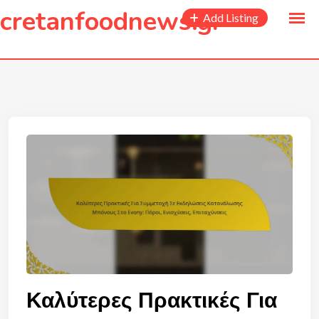
to
cretanfoodnews.gr
Add Listing
content
Καλύτερες Πρακτικές Για