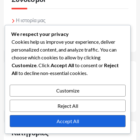
Η ιστορία μας
Επικοινωνήστε μαζί μας
We respect your privacy
Όλες οι αναρτήσεις
Cookies help us improve your experience, deliver
personalized content, and analyze traffic. You can
choose which cookies to allow by clicking
Customize
. Click
Accept All
to consent or
Reject
Αναζήτηση
All
to decline non-essential cookies.
Customize
Reject All
Accept All
Κατηγορίες